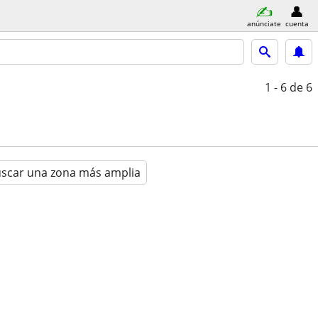
anúnciate
cuenta
1 - 6
de 6
scar una zona más amplia