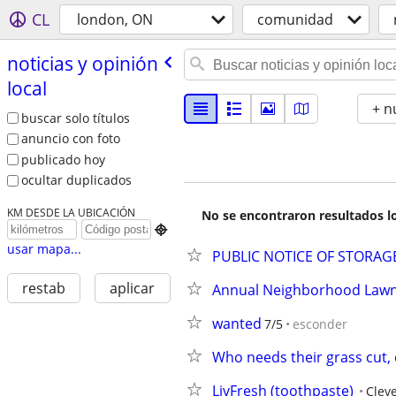
CL
london, ON
comunidad
noticias y opinión
local
+ n
buscar solo títulos
anuncio con foto
publicado hoy
ocultar duplicados
KM DESDE LA UBICACIÓN
No se encontraron resultados lo

usar mapa...
PUBLIC NOTICE OF STORAGE
restab
aplicar
Annual Neighborhood Lawn
wanted
7/5
esconder
Who needs their grass cut,
LivFresh (toothpaste)
Clev