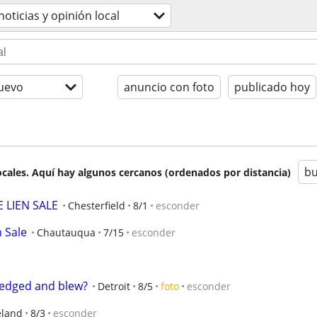
noticias y opinión local
uevo
anuncio con foto
publicado hoy
bu
cales. Aquí hay algunos cercanos (ordenados por distancia)
 LIEN SALE
Chesterfield
8/1
esconder
 Sale
Chautauqua
7/15
esconder
 edged and blew?
Detroit
8/5
foto
esconder
eland
8/3
esconder