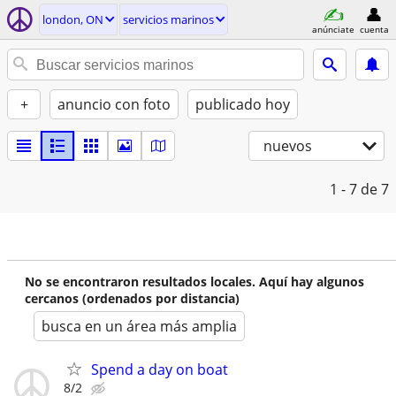
london, ON
servicios marinos
anúnciate
cuenta
+
anuncio con foto
publicado hoy
nuevos
1 - 7
de 7
No se encontraron resultados locales. Aquí hay algunos
cercanos (ordenados por distancia)
busca en un área más amplia
Spend a day on boat
8/2