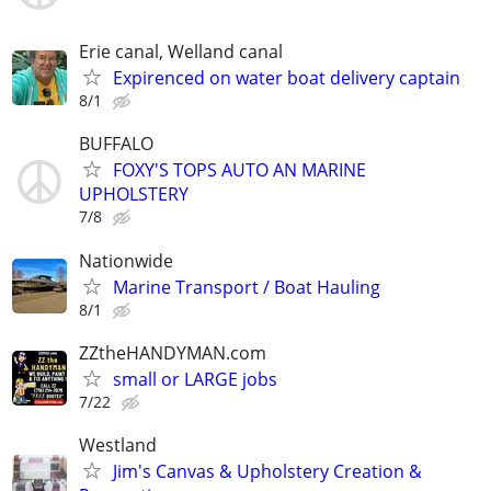
Erie canal, Welland canal
Expirenced on water boat delivery captain
8/1
BUFFALO
FOXY'S TOPS AUTO AN MARINE
UPHOLSTERY
7/8
Nationwide
Marine Transport / Boat Hauling
8/1
ZZtheHANDYMAN.com
small or LARGE jobs
7/22
Westland
Jim's Canvas & Upholstery Creation &