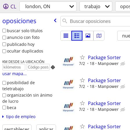
CL
london, ON
trabajo
opos
oposiciones
buscar solo títulos
nu
anuncio con foto
publicado hoy
ocultar duplicados
Package Sorter
KM DESDE LA UBICACIÓN
7/2
18
Manpower

usar mapa...
Package Sorter
posibilidad de
7/2
18
Manpower
teletrabajo
organización sin ánimo
de lucro
Package Sorter
beca
7/2
18
Manpower
tipo de empleo
Package Sorter
restablecer
aplicar