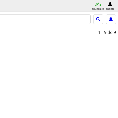
anúnciate
cuenta
1 - 9
de 9