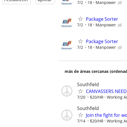
7/2
18
Manpower
Package Sorter
7/2
18
Manpower
Package Sorter
7/2
18
Manpower
más de áreas cercanas (ordenad
Southfield
CANVASSERS NEEDED
7/20
$20/HR
Working A
Southfield
Join the fight for 
7/14
$20/HR
Working A