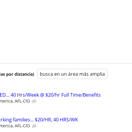
busca en un área más amplia
as por distancia)
... 40 Hrs/Week @ $20/hr Full Time/Benefits
merica, AFL-CIO
working families... $20/HR, 40 HRS/WK
merica, AFL-CIO