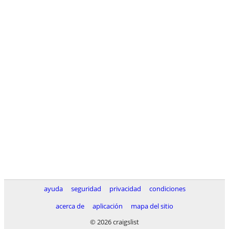
ayuda
seguridad
privacidad
condiciones
acerca de
aplicación
mapa del sitio
© 2026 craigslist