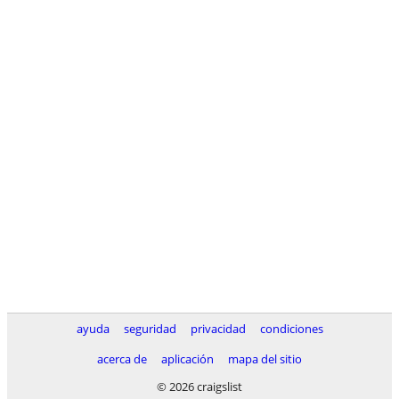
ayuda
seguridad
privacidad
condiciones
acerca de
aplicación
mapa del sitio
© 2026 craigslist