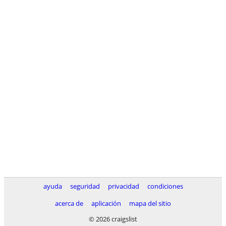
ayuda
seguridad
privacidad
condiciones
acerca de
aplicación
mapa del sitio
© 2026 craigslist