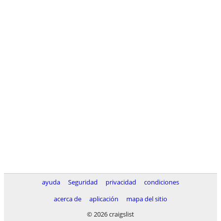
ayuda
Seguridad
privacidad
condiciones
acerca de
aplicación
mapa del sitio
© 2026 craigslist