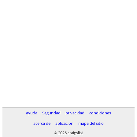
ayuda
Seguridad
privacidad
condiciones
acerca de
aplicación
mapa del sitio
© 2026 craigslist