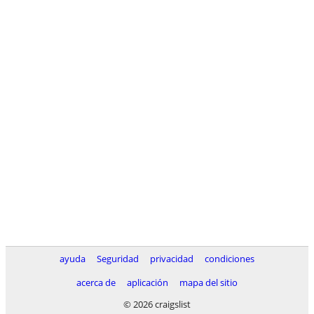
ayuda
Seguridad
privacidad
condiciones
acerca de
aplicación
mapa del sitio
© 2026 craigslist