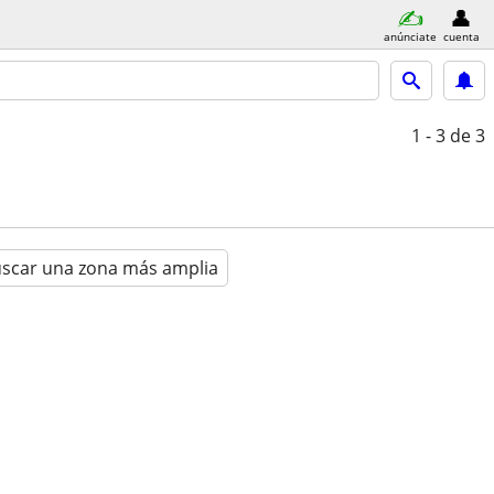
anúnciate
cuenta
1 - 3
de 3
scar una zona más amplia