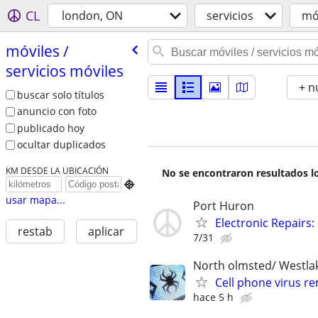
CL
london, ON
servicios
móv
móviles /​
servicios móviles
+ n
buscar solo títulos
anuncio con foto
publicado hoy
ocultar duplicados
KM DESDE LA UBICACIÓN
No se encontraron resultados lo

usar mapa...
Port Huron
Electronic Repairs
restab
aplicar
7/31
North olmsted/ Westla
Cell phone virus r
hace 5 h