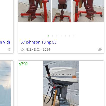
•
•
•
•
•
•
•
n Vid)
'57 Johnson 18 hp SS
8/2
E.C. 48054
$750