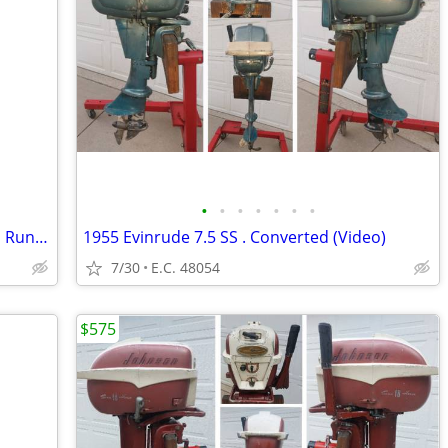
•
•
•
•
•
•
•
Evinrude 3hp SS .. Model # 3012 .. Starts Runs Great (Video)
1955 Evinrude 7.5 SS . Converted (Video)
7/30
E.C. 48054
$575