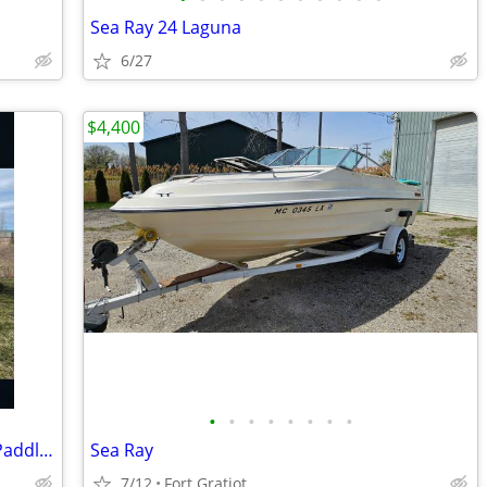
Sea Ray 24 Laguna
6/27
$4,400
•
•
•
•
•
•
•
•
Brand new!!! Great Lakes Paddleboard Paddleboards SUP - Home Delivery
Sea Ray
7/12
Fort Gratiot