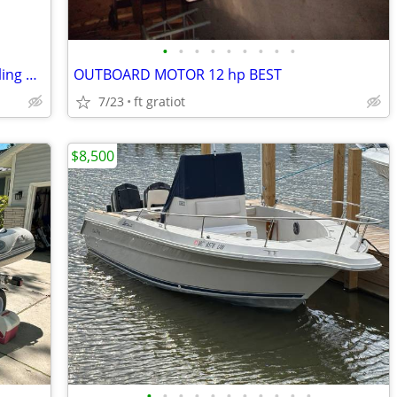
•
•
•
•
•
•
•
•
•
Plans for 14-Foot V Bottom Plywood Sailing Canoe
OUTBOARD MOTOR 12 hp BEST
7/23
ft gratiot
$8,500
•
•
•
•
•
•
•
•
•
•
•