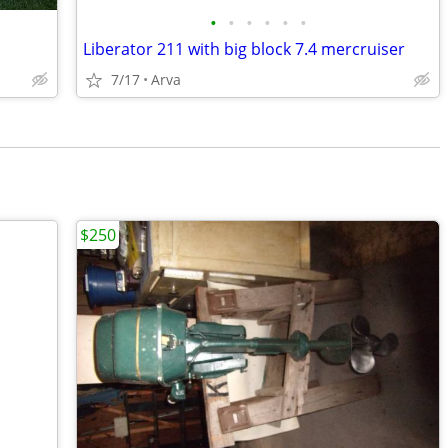
•
•
•
•
•
•
Liberator 211 with big block 7.4 mercruiser
7/17
Arva
$250