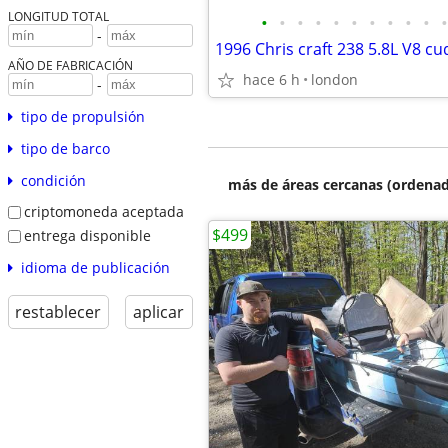
LONGITUD TOTAL
•
•
•
•
•
•
•
•
•
•
•
-
AÑO DE FABRICACIÓN
hace 6 h
london
-
tipo de propulsión
tipo de barco
condición
más de áreas cercanas (ordenad
criptomoneda aceptada
$499
entrega disponible
idioma de publicación
restablecer
aplicar