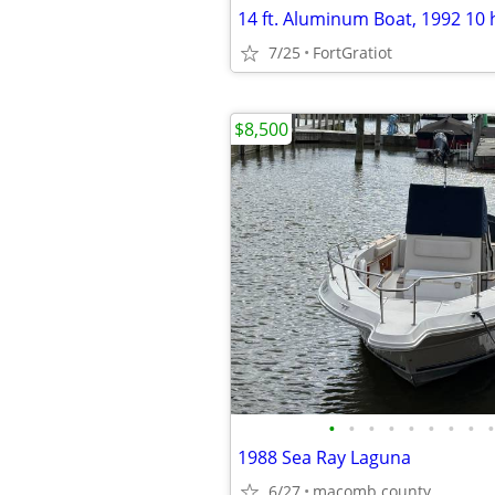
7/25
FortGratiot
$8,500
•
•
•
•
•
•
•
•
•
1988 Sea Ray Laguna
6/27
macomb county