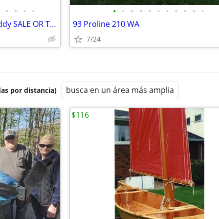
•
•
•
•
•
•
•
•
•
•
•
•
•
•
•
1996 Chris craft 238 5.8L V8 cuddy SALE OR TRADE
93 Proline 210 WA
7/24
busca en un área más amplia
as por distancia)
$116