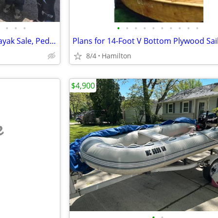
•
•
•
•
•
•
•
•
•
•
•
•
•
🚣 BIG SALE – Fishing Kayaks, Kayak Sale, Pedal Kayaks, Tandem Kayaks
8/4
Hamilton
$4,900
e
•
•