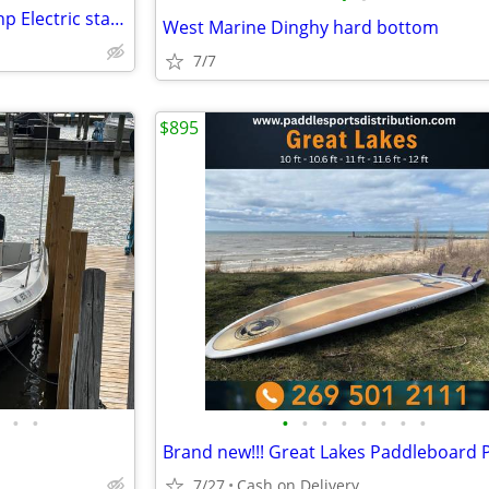
14 ft. Aluminum Boat, 1992 10 hp Electric start Johnson- BEST OFFER!
West Marine Dinghy hard bottom
7/7
$895
•
•
•
•
•
•
•
•
•
•
7/27
Cash on Delivery