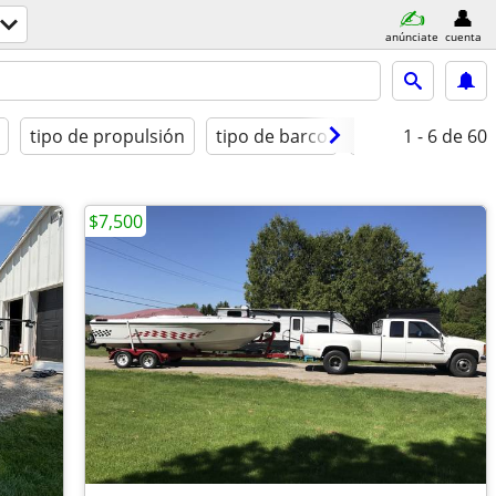
anúnciate
cuenta
tipo de propulsión
tipo de barco
condición
1 - 6
de 60
$7,500