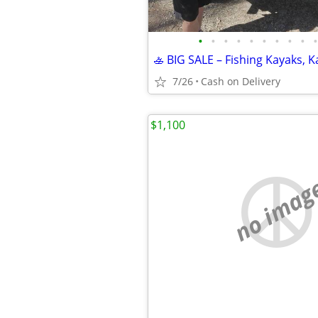
•
•
•
•
•
•
•
•
•
•
7/26
Cash on Delivery
$1,100
no imag