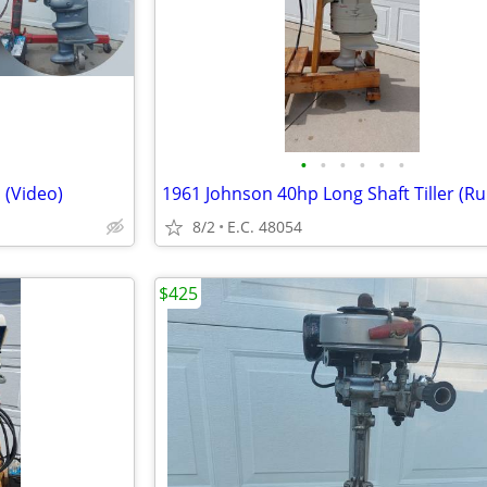
•
•
•
•
•
•
 (Video)
1961 Johnson 40hp Long Shaft Tiller (Ru
8/2
E.C. 48054
$425