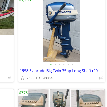
•
•
•
•
•
•
1958 Evinrude Big Twin 35hp Long Shaft (20" Transom) Tiller
7/30
E.C. 48054
$375