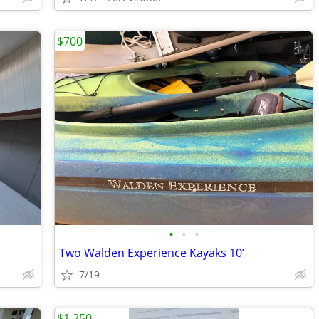
$700
•
•
•
Two Walden Experience Kayaks 10’
7/19
$1,250