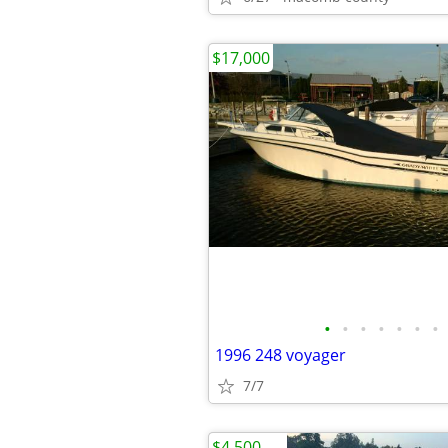
$17,000
•
•
•
•
•
•
•
1996 248 voyager
7/7
$4,500