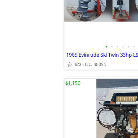
•
•
•
•
•
•
1965 Evinrude Ski Twin 33hp LS
8/2
E.C. 48054
$1,150