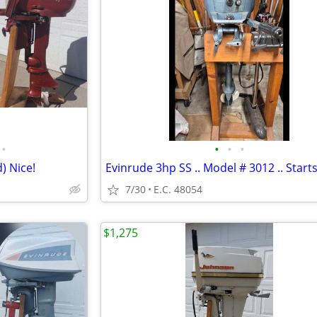
•
•
•
•
) Nice!
7/30
E.C. 48054
$1,275