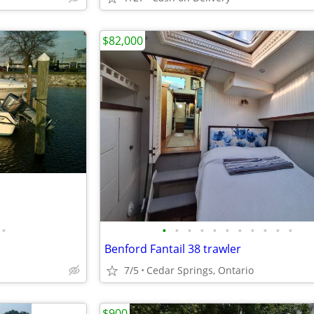
$82,000
•
•
•
•
•
•
•
•
•
•
•
•
Benford Fantail 38 trawler
7/5
Cedar Springs, Ontario
$900