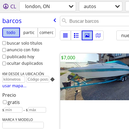
CL
london, ON
autos
barcos
todo
partic
comerc
nu
buscar solo títulos
anuncio con foto
publicado hoy
$7,000
ocultar duplicados
KM DESDE LA UBICACIÓN

usar mapa...
Precio
gratis
$
– $
MARCA Y MODELO