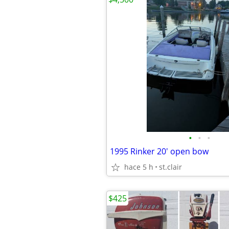
•
•
•
1995 Rinker 20' open bow
hace 5 h
st.clair
$425