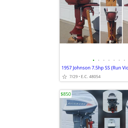
•
•
•
•
•
•
•
1957 Johnson 7.5hp SS (Run Vid
7/29
E.C. 48054
$850